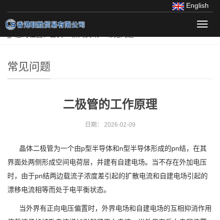
English
导
您的位置：
首页
>>
新闻资讯
>>
常见问题
航
菜
单
常见问题
二极管的工作原理
日期：
2026-02-09
晶体二极管为一个由p型半导体和n型半导体形成的pn结，在其
界面处两侧形成空间电荷层，并建有自建电场。当不存在外加电压
时，由于pn结两边载流子浓度差引起的扩散电流和自建电场引起的
漂移电流相等而处于电平衡状态。
当外界有正向电压偏置时，外界电场和自建电场的互相抑消作用